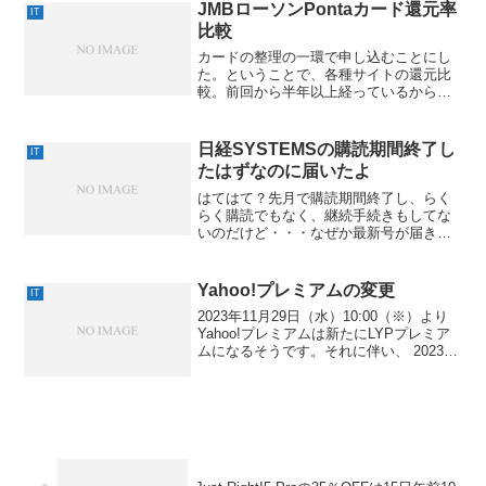
JMBローソンPontaカード還元率
IT
比較
カードの整理の一環で申し込むことにし
た。ということで、各種サイトの還元比
較。前回から半年以上経っているから結
構変わってるサイト還元ポイント円換算
ポイントインカム(プラチナ)72000ポイン
ト7200円ポイントインカム(ゴール
日経SYSTEMSの購読期間終了し
IT
ド)72000ポ...
たはずなのに届いたよ
はてはて？先月で購読期間終了し、らく
らく購読でもなく、継続手続きもしてな
いのだけど・・・なぜか最新号が届きま
したよっと(･∀･；)ぐぐってみたら、終了
後も一定期間はくるらしい。1冊1500円も
する雑誌なのに、宣材扱いですか。そり
Yahoo!プレミアムの変更
IT
ゃ、今まで購...
2023年11月29日（水）10:00（※）より
Yahoo!プレミアムは新たにLYPプレミア
ムになるそうです。それに伴い、 2023年
11月29日（水）8:59で、一部Yahoo!プレ
ミアム特典の提供、並びに現在開催して
いる施策を終了すると...