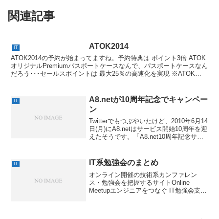
関連記事
ATOK2014
IT
ATOK2014の予約が始まってますね。予約特典は ポイント3倍 ATOK
オリジナルPremiumパスポートケースなんで、パスポートケースなん
だろう･･･セールスポイントは 最大25％の高速化を実現 ※ATOK
2013 for Windo...
A8.netが10周年記念でキャンペー
IT
ン
Twitterでもつぶやいたけど、2010年6月14
日(月)にA8.netはサービス開始10周年を迎
えたそうです。「A8.net10周年記念サイ
ト」が開設されています。「A8.net10周
年記念サイト」では最高30,000円が抽選
でもらえる...
IT系勉強会のまとめ
IT
オンライン開催の技術系カンファレン
ス・勉強会を把握するサイトOnline
Meetupエンジニアをつなぐ IT勉強会支援
プラットフォームconnpass